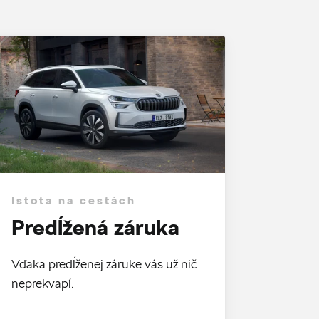
Istota na cestách
Predĺžená záruka
Vďaka predĺženej záruke vás už nič
neprekvapí.