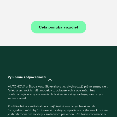
Celá ponuka vozidiel
Vylúčenie zodpovednosti
AUTONOVA a Škoda Auto Slovensko s.r.o. si vyhradzujú právo zmeny cien,
farieb a technických dát modelov tu zobrazených a opísaných bez
predchádzajúceho upozornenia. Autori servera si vyhradzujú právo chýb
zápisu a omylu.
Použité obrázky sú ilustračné a majú len informatívny charakter. Na
fotografiách môžu byť zobrazené modely s príplatkovou výbavou, ktorá nie
je štandardom pre modely v základnom prevedení. Pre bližšie informácie o