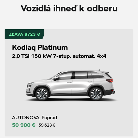
Vozidlá ihneď k odberu
ZĽAVA 8723 €
Kodiaq Platinum
2,0 TSI 150 kW 7-stup. automat. 4x4
AUTONOVA, Poprad
50 900 €
59 623 €