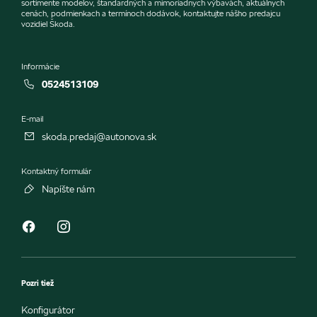
sortimente modelov, štandardných a mimoriadnych výbavách, aktuálnych
cenách, podmienkach a termínoch dodávok, kontaktujte nášho predajcu
vozidiel Škoda.
Informácie
0524513109
E-mail
skoda.predaj@autonova.sk
Kontaktný formulár
Napíšte nám
Pozri tiež
Konfigurátor