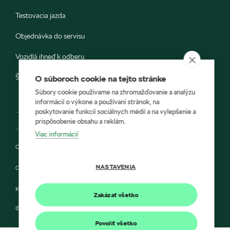
Testovacia jazda
Objednávka do servisu
Vozidlá ihneď k odberu
Škoda E-shop
O súboroch cookie na tejto stránke
Súbory cookie používame na zhromažďovanie a analýzu
informácií o výkone a používaní stránok, na
poskytovanie funkcií sociálnych médií a na vylepšenie a
prispôsobenie obsahu a reklám.
Viac informácií
Ochrana osobných údajov
NASTAVENIA
Cookies
Kontakt
Zakázať všetko
© 2022 AUTONOVA a Škoda Auto Slovensko s.r.o.
Povoliť všetko