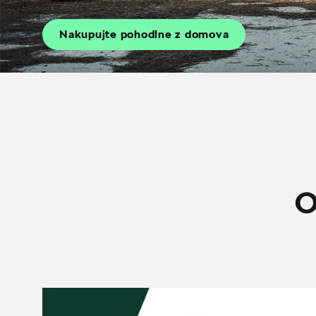
Nakupujte pohodlne z domova
O