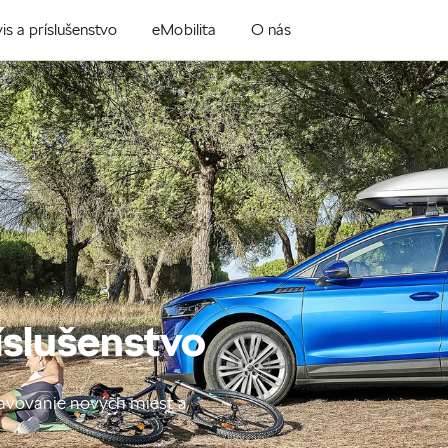
is a príslušenstvo
eMobilita
O nás
íslušenstvo
javovanie nových miest a