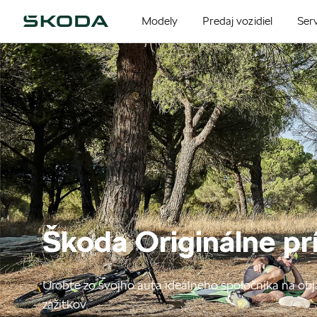
Modely
Predaj vozidiel
Serv
Škoda Originálne pr
Urobte zo svojho auta ideálneho spoločníka na ob
zážitkov.