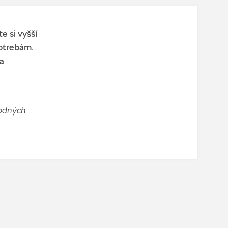
e si vyšší
potrebám.
a
hodných