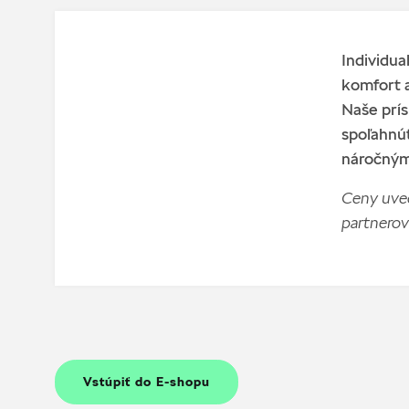
Individua
komfort a
Naše prís
spoľahnúť
náročnými
Ceny uved
partnerov
Vstúpiť do E-shopu