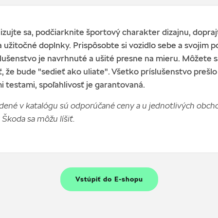
lizujte sa, podčiarknite športový charakter dizajnu, doprajt
 užitočné doplnky. Prispôsobte si vozidlo sebe a svojim 
lušenstvo je navrhnuté a ušité presne na mieru. Môžete s
, že bude "sedieť ako uliate". Všetko príslušenstvo prešlo
 testami, spoľahlivosť je garantovaná.
ené v katalógu sú odporúčané ceny a u jednotlivých obc
 Škoda sa môžu líšiť.
Vstúpiť do E-shopu