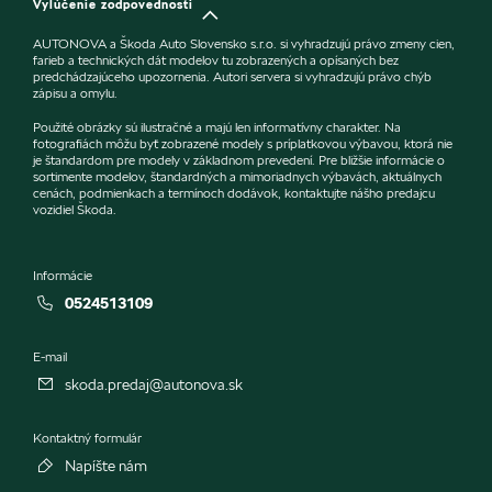
Vylúčenie zodpovednosti
AUTONOVA a Škoda Auto Slovensko s.r.o. si vyhradzujú právo zmeny cien,
farieb a technických dát modelov tu zobrazených a opísaných bez
predchádzajúceho upozornenia. Autori servera si vyhradzujú právo chýb
zápisu a omylu.
Použité obrázky sú ilustračné a majú len informatívny charakter. Na
fotografiách môžu byť zobrazené modely s príplatkovou výbavou, ktorá nie
je štandardom pre modely v základnom prevedení. Pre bližšie informácie o
sortimente modelov, štandardných a mimoriadnych výbavách, aktuálnych
cenách, podmienkach a termínoch dodávok, kontaktujte nášho predajcu
vozidiel Škoda.
Informácie
0524513109
E-mail
skoda.predaj@autonova.sk
Kontaktný formulár
Napíšte nám