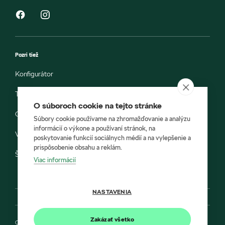
Pozri tiež
Konfigurátor
Testovacia jazda
O súboroch cookie na tejto stránke
Objednávka do servisu
Súbory cookie používame na zhromažďovanie a analýzu
informácií o výkone a používaní stránok, na
Vozidlá ihneď k odberu
poskytovanie funkcií sociálnych médií a na vylepšenie a
prispôsobenie obsahu a reklám.
Škoda E-shop
Viac informácií
NASTAVENIA
Zakázať všetko
Ochrana osobných údajov