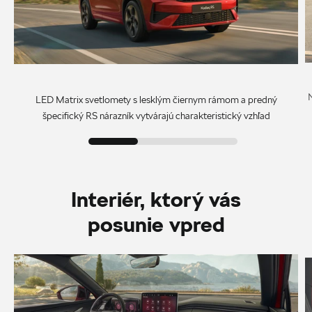
N
LED Matrix svetlomety s lesklým čiernym rámom a predný
špecifický RS nárazník vytvárajú charakteristický vzhľad
Interiér, ktorý vás
posunie vpred